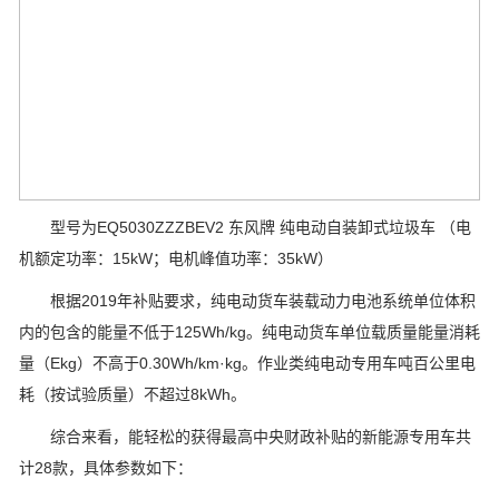
型号为EQ5030ZZZBEV2 东风牌 纯电动自装卸式垃圾车 （电
机额定功率：15kW；电机峰值功率：35kW）
根据2019年补贴要求，纯电动货车装载动力电池系统单位体积
内的包含的能量不低于125Wh/kg。纯电动货车单位载质量能量消耗
量（Ekg）不高于0.30Wh/km·kg。作业类纯电动专用车吨百公里电
耗（按试验质量）不超过8kWh。
综合来看，能轻松的获得最高中央财政补贴的新能源专用车共
计28款，具体参数如下：