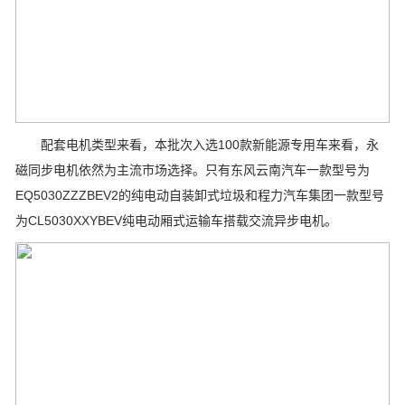
配套电机类型来看，本批次入选100款新能源专用车来看，永
磁同步电机依然为主流市场选择。只有东风云南汽车一款型号为
EQ5030ZZZBEV2的纯电动自装卸式垃圾和程力汽车集团一款型号
为CL5030XXYBEV纯电动厢式运输车搭载交流异步电机。