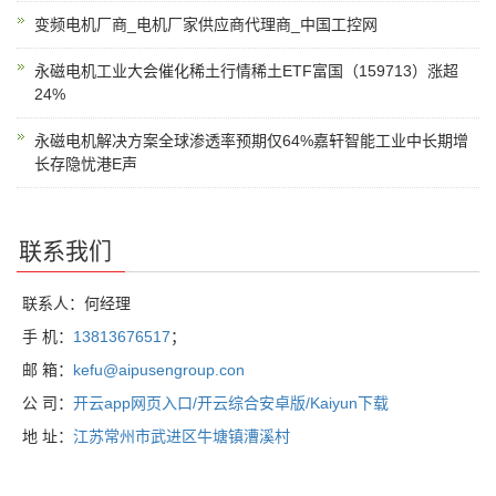
变频电机厂商_电机厂家供应商代理商_中国工控网
永磁电机工业大会催化稀土行情稀土ETF富国（159713）涨超
24%
永磁电机解决方案全球渗透率预期仅64%嘉轩智能工业中长期增
长存隐忧港E声
联系我们
联系人：何经理
手 机：
13813676517
；
邮 箱：
kefu@aipusengroup.con
公 司：
开云app网页入口/开云综合安卓版/Kaiyun下载
地 址：
江苏常州市武进区牛塘镇漕溪村