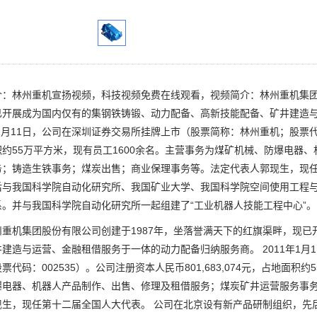
林州重机宣扬视频，科技视频免费在线观看，视频简介：林州重机集团股
已开展成为国内仅有的集钢铁铸锻、动力配备、高新技能配备、矿井建造
年1月11日，公司在深圳证券交易所挂牌上市（股票简称：林州重机；股票代码：0
积约55万平方米，现有员工1600余名。主营事务为煤矿机械、防爆电器
务；铸造生铁事务；煤炭出售；商业保理事务等。法定代表人郭现生，现
后与我国科学院自动化研究所、我国矿业大学、我国科学院空间使用工程
系。并与我国科学院自动化研究所一起组建了“工业机器人技能工程中心”。
机集团股份有限公司创建于1987年，坐落誉满天下的红旗渠畔，现已
建造与运营、金融租借服务于一体的动力配备归纳服务商。 2011年1月
票代码：002535）。公司注册资本人民币801,683,074元，占地面积
爆电器、机器人产品制作、出售、修理及租借服务；煤炭矿井运营服务事
现生，现任第十二届全国人大代表。 公司在北京设有新产品研制组织，先