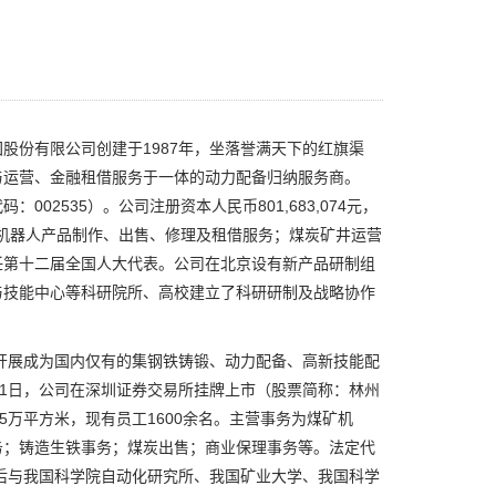
份有限公司创建于1987年，坐落誉满天下的红旗渠
与运营、金融租借服务于一体的动力配备归纳服务商。
02535）。公司注册资本人民币801,683,074元，
、机器人产品制作、出售、修理及租借服务；煤炭矿井运营
任第十二届全国人大代表。公司在北京设有新产品研制组
与技能中心等科研院所、高校建立了科研研制及战略协作
开展成为国内仅有的集钢铁铸锻、动力配备、高新技能配
11日，公司在深圳证券交易所挂牌上市（股票简称：林州
约55万平方米，现有员工1600余名。主营事务为煤矿机
务；铸造生铁事务；煤炭出售；商业保理事务等。法定代
后与我国科学院自动化研究所、我国矿业大学、我国科学