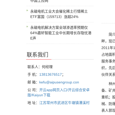
中国工控网
永磁电机工业大会催化稀土行情稀土
ETF富国（159713）涨超24%
永磁电机解决方案全球渗透率预期仅
64%嘉轩智能工业中长期增长存隐忧港
简介：
E声
畔，现
2011
联系我们
占地面
服务事
联系人：何经理
织，先
伙伴关
手 机：
13813676517
；
邮 箱：
kefu@aipusengroup.con
林州重
公 司：
开云app网页入口/开云综合安卓
备、矿井
版/Kaiyun下载
重机；股
地 址：
江苏常州市武进区牛塘镇漕溪村
械、防
表人郭