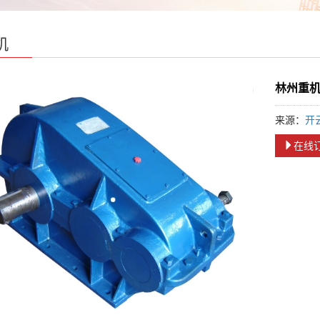
机
林州重
来源：
开
在线