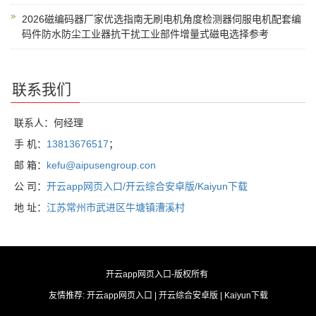
2026磁编码器厂家优选指南无刷电机角度检测器伺服电机配套编
码件防水防尘工业器抗干扰工业部件增量式磁电选择参考
联系我们
联系人：何经理
手 机：
13813676517
；
邮 箱：
kefu@aipusengroup.con
公 司：
开云app网页入口/开云综合安卓版/Kaiyun下载
地 址：
江苏常州市武进区牛塘镇漕溪村
开云app网页入口
-版权所有
友情推荐:
开云app网页入口
|
开云综合安卓版
|
Kaiyun下载