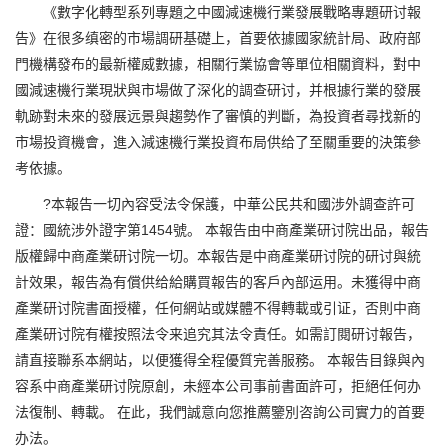
《數字化轉型系列專題之中國減速機行業發展戰略專題研讨報
告》在很多缜密的市場調研基礎上，首要依據國家統計局、政府部
門機構發布的最新權威數據，相關行業協會等單位相關資料，對中
國減速機行業現狀與市場做了深化的調查研讨，并根據行業的發展
軌跡對未來的發展远景與趨勢作了審慎的判斷，為投資者尋找新的
市場投資機會，進入減速機行業投資布局供给了至關重要的決策參
考依據。
?本報告一切內容受法令保護，中華公民共和國涉外調查許可
證：國統涉外證字第1454號。 本報告由中商產業研讨院出品，報告
版權歸中商產業研讨院一切。本報告是中商產業研讨院的研讨與統
計效果，報告為有償供给給購買報告的客戶內部运用。未獲得中商
產業研讨院書面授權，任何網站或媒體不得轉載或引证，否則中商
產業研讨院有權按照法令来追究其法令責任。如需訂閱研讨報告，
請直接聯系本網站，以便獲得全程優質完善服務。 本報告目錄與內
容系中商產業研讨院原創，未經本公司事前書面許可，拒絕任何办
法復制、轉載。 在此，我們誠意向您推薦鑒別咨詢公司實力的首要
办法。