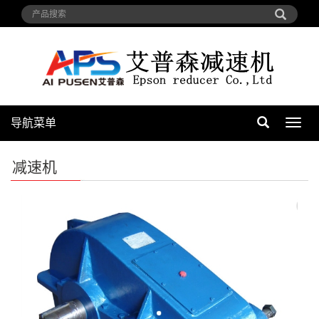
导航菜单
导
航
菜
减速机
单