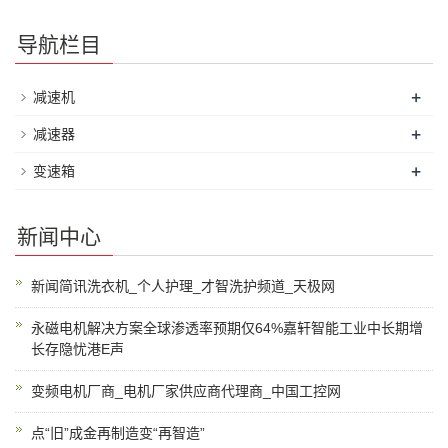
导航栏目
+
减速机
+
减速器
+
变速箱
新闻中心
新闻简讯洗衣机_个人护理_才智洗护频道_天极网
永磁电机解决方案全球渗透率预期仅64%嘉轩智能工业中长期增
长存隐忧港E声
变频电机厂商_电机厂家供应商代理商_中国工控网
点“旧”成金再制造变“再智造”