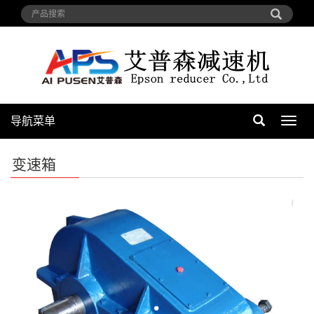
导航菜单
导
航
菜
变速箱
单