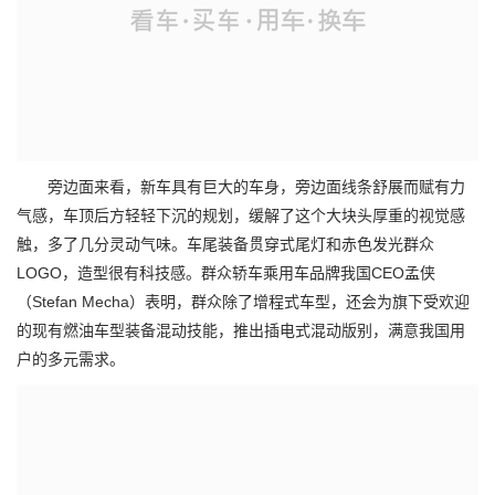
旁边面来看，新车具有巨大的车身，旁边面线条舒展而赋有力
气感，车顶后方轻轻下沉的规划，缓解了这个大块头厚重的视觉感
触，多了几分灵动气味。车尾装备贯穿式尾灯和赤色发光群众
LOGO，造型很有科技感。群众轿车乘用车品牌我国CEO孟侠
（Stefan Mecha）表明，群众除了增程式车型，还会为旗下受欢迎
的现有燃油车型装备混动技能，推出插电式混动版别，满意我国用
户的多元需求。