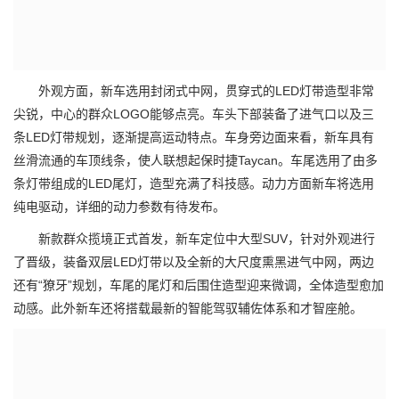
外观方面，新车选用封闭式中网，贯穿式的LED灯带造型非常
尖锐，中心的群众LOGO能够点亮。车头下部装备了进气口以及三
条LED灯带规划，逐渐提高运动特点。车身旁边面来看，新车具有
丝滑流通的车顶线条，使人联想起保时捷Taycan。车尾选用了由多
条灯带组成的LED尾灯，造型充满了科技感。动力方面新车将选用
纯电驱动，详细的动力参数有待发布。
新款群众揽境正式首发，新车定位中大型SUV，针对外观进行
了晋级，装备双层LED灯带以及全新的大尺度熏黑进气中网，两边
还有“獠牙”规划，车尾的尾灯和后围住造型迎来微调，全体造型愈加
动感。此外新车还将搭载最新的智能驾驭辅佐体系和才智座舱。