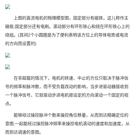
上图的直流电机的物理模型图，固定部分有磁铁，这儿称作主
磁极;固定部分还有电刷。滚动部分有环形铁心和绕在环形铁心上的
绕组。(其间2个小圆圈是为了便利表明该方位上的导体电势或电流
的方向而设置的)
在非超载的情况下，电机的转速、中止的方位只取决于脉冲信
号的频率和脉冲数，而不受负载改动的影响，当步进驱动器接收到
一个脉冲信号，它就驱动步进电机按设定的方向滚动一个固定的视
点。
能够经过操控脉冲个数来操控角位移量，从而到达精确定位的
意图;一起能经过操控脉冲频率来操控电机滚动的速度和加速度，从
而到达调速的意图。