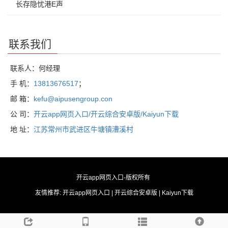
长存隐忧港E声
联系我们
联系人：何经理
手 机：
13813676517
；
邮 箱：
kefu@aipusengroup.con
公 司：
开云app网页入口/开云综合安卓版/Kaiyun下载
地 址：
江苏常州市武进区牛塘镇漕溪村
开云app网页入口
-版权所有
友情推荐:
开云app网页入口
|
开云综合安卓版
|
Kaiyun下载