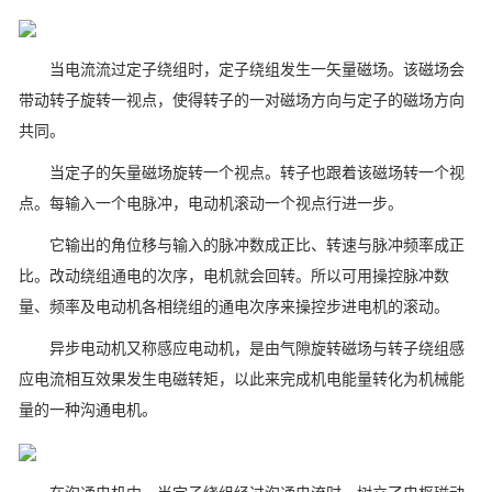
当电流流过定子绕组时，定子绕组发生一矢量磁场。该磁场会
带动转子旋转一视点，使得转子的一对磁场方向与定子的磁场方向
共同。
当定子的矢量磁场旋转一个视点。转子也跟着该磁场转一个视
点。每输入一个电脉冲，电动机滚动一个视点行进一步。
它输出的角位移与输入的脉冲数成正比、转速与脉冲频率成正
比。改动绕组通电的次序，电机就会回转。所以可用操控脉冲数
量、频率及电动机各相绕组的通电次序来操控步进电机的滚动。
异步电动机又称感应电动机，是由气隙旋转磁场与转子绕组感
应电流相互效果发生电磁转矩，以此来完成机电能量转化为机械能
量的一种沟通电机。