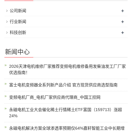
+
公司新闻
+
行业新闻
+
科技创新
新闻中心
2026天津电机维修厂家推荐变频电机维修备用发柴油发工厂厂家
优选指南！
富士电机变频器全系列新产品介绍 官方现货供应商选型指南
变频电机厂商_电机厂家供应商代理商_中国工控网
永磁电机工业大会催化稀土行情稀土ETF富国（159713）涨超
24%
永磁电机解决方案全球渗透率预期仅64%嘉轩智能工业中长期增