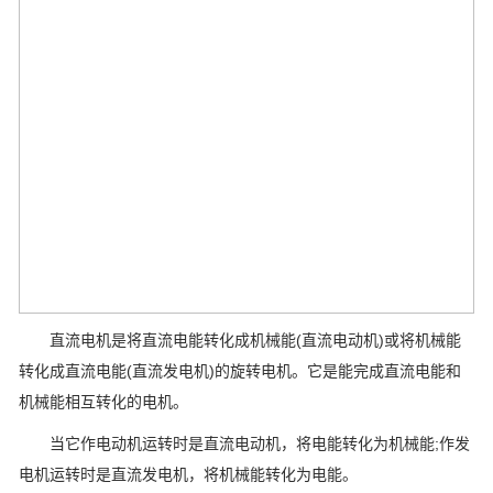
直流电机是将直流电能转化成机械能(直流电动机)或将机械能
转化成直流电能(直流发电机)的旋转电机。它是能完成直流电能和
机械能相互转化的电机。
当它作电动机运转时是直流电动机，将电能转化为机械能;作发
电机运转时是直流发电机，将机械能转化为电能。