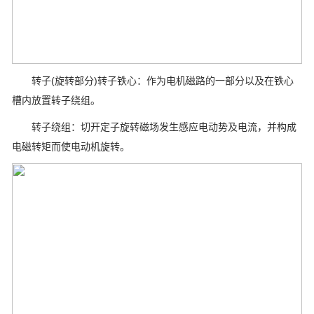
转子(旋转部分)转子铁心：作为电机磁路的一部分以及在铁心
槽内放置转子绕组。
转子绕组：切开定子旋转磁场发生感应电动势及电流，并构成
电磁转矩而使电动机旋转。