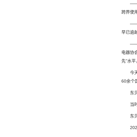
——V
跨界使
——从
早已逾
——全
电器协
先”水平
今天，
60余个
东贝走
当时，
东贝在
202