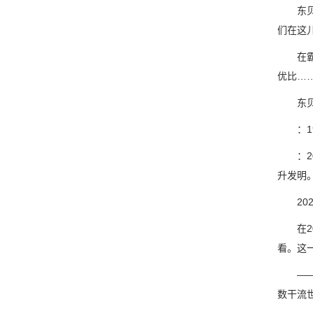
东贝研
们在这
在霸占
优比…
东贝于
：19
：20
升发明。
202
在20
看。这
——20
数干流