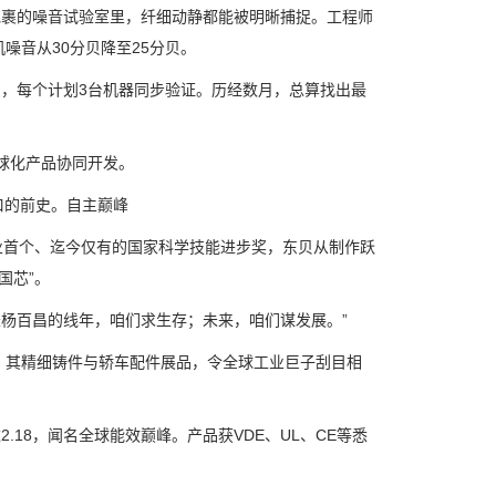
裹的噪音试验室里，纤细动静都能被明晰捕捉。工程师
噪音从30分贝降至25分贝。
，每个计划3台机器同步验证。历经数月，总算找出最
球化产品协同开发。
口的前史。自主巅峰
业首个、迄今仅有的国家科学技能进步奖，东贝从制作跃
国芯”。
长杨百昌的线年，咱们求生存；未来，咱们谋发展。”
，其精细铸件与轿车配件展品，令全球工业巨子刮目相
2.18，闻名全球能效巅峰。产品获VDE、UL、CE等悉