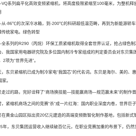
Q系列扁平化高效变频紧缩机，将高度极限紧缩至100毫米，为整机释放
用
-86℃的次深冷冰箱，到-200℃的科研超低温范畴，再到为新能源轿
越传统家电。绿色转型
系列的R290（丙烷）环保工质紧缩机取得全套世界认证，抢占绿色制冷
会、我国家用电器研究院及多位国内制冷专家组成的判定委员会对东贝集团
，2项为“世界先进”。
东贝紧缩机已成为制冷家电“我国芯”的代名词。东贝是海尔、美的、惠
国家。
过的路，完好诠释了“商场换技能—技能赢商场—规范赢未来”的制作晋
紧缩机商场之间的竞赛“杀”成一片红海：国内职业深度内卷，世界巨子
黄金山园区拟出资20亿元建造的高端变频数智化制作基地，包括新式智
5年，东贝集团运营收入继续破百亿元，在职业竞赛加重的布景下，仍然