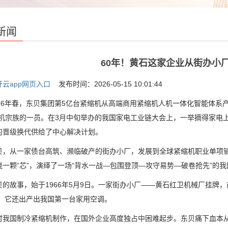
新闻
60年！黄石这家企业从街办小
开云app网页入口
发布时间：2026-05-15 10:01:44
6年春，东贝集团第5亿台紧缩机从高端商用紧缩机人机一体化智能体系产
缩机宗族的一员。在3月中旬举办的我国家电工业链大会上，一举摘得家电上
的晋级换代供给了中心解决计划。
从一家债台高筑、濒临破产的街办小厂，发展到全球紧缩机职业单项销
绕一颗“芯”，演绎了一场“背水一战—包围登顶—攻守易势—破卷抢先”的
故事，始于1966年5月9日。一家街办小厂——黄石红卫机械厂挂牌，
年，它还出产出我国第一台家用空调。
国制冷紧缩机制作，在国外企业高度独占中困难起步。东贝痛下血本从意