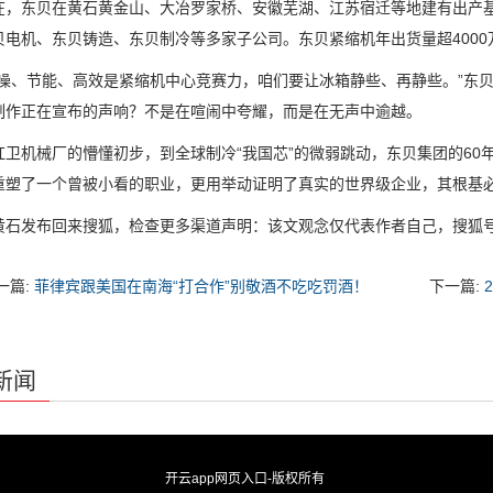
东贝在黄石黄金山、大冶罗家桥、安徽芜湖、江苏宿迁等地建有出产基
贝电机、东贝铸造、东贝制冷等多家子公司。东贝紧缩机年出货量超400
、节能、高效是紧缩机中心竞赛力，咱们要让冰箱静些、再静些。”东贝
制作正在宣布的声响？不是在喧闹中夸耀，而是在无声中逾越。
机械厂的懵懂初步，到全球制冷“我国芯”的微弱跳动，东贝集团的60
重塑了一个曾被小看的职业，更用举动证明了真实的世界级企业，其根基
发布回来搜狐，检查更多渠道声明：该文观念仅代表作者自己，搜狐号
一篇:
菲律宾跟美国在南海“打合作”别敬酒不吃吃罚酒！
下一篇:
新闻
开云app网页入口
-版权所有