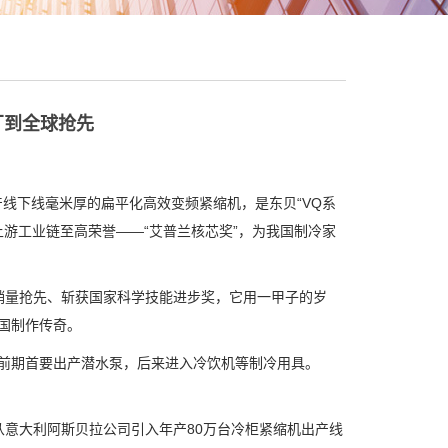
厂到全球抢先
线下线毫米厚的扁平化高效变频紧缩机，是东贝“VQ系
游工业链至高荣誉——“艾普兰核芯奖”，为我国制冷家
量抢先、斩获国家科学技能进步奖，它用一甲子的岁
我国制作传奇。
前期首要出产潜水泵，后来进入冷饮机等制冷用具。
大利阿斯贝拉公司引入年产80万台冷柜紧缩机出产线