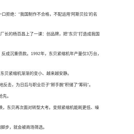
口拒绝：“我国制作不合格，不配运用‘阿斯贝拉’的名
长的杨百昌上了一课：创品牌，把“东贝”打造成我国
成沉重债款。1992年，东贝紧缩机年产量仅3万台，
东贝紧缩机渐渐的变小、越来越安静。
反击，为日后与职业巨子“掰手腕”积储了“筹码”。
抢先。
换，东贝再次面对转型大考。变频紧缩机能耗更低、噪
的脚步，就会被商场筛选。