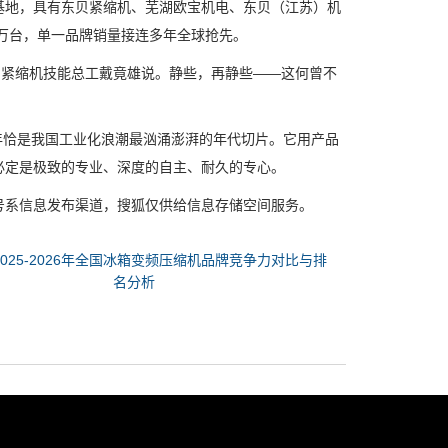
地，具有东贝紧缩机、芜湖欧宝机电、东贝（江苏）机
0万台，单一品牌销量接连多年全球抢先。
紧缩机技能总工戴竟雄说。静些，再静些——这何曾不
年恰是我国工业化浪潮最汹涌澎湃的年代切片。它用产品
必定是极致的专业、深度的自主、耐久的专心。
系信息发布渠道，搜狐仅供给信息存储空间服务。
2025-2026年全国冰箱变频压缩机品牌竞争力对比与排
名分析