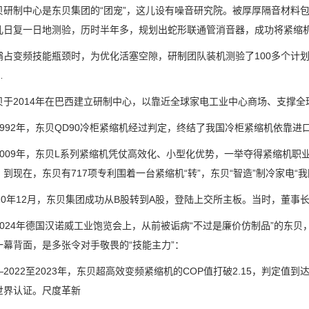
制中心是东贝集团的“团宠”，这儿设有噪音研究院。被厚厚隔音材料包
儿日复一日地测验，历时半年多，规划出蛇形联通管消音器，成功将紧缩机
变频技能瓶颈时，为优化活塞空隙，研制团队装机测验了100多个计划
…
2014年在巴西建立研制中心，以靠近全球家电工业中心商场、支撑全
92年，东贝QD90冷柜紧缩机经过判定，终结了我国冷柜紧缩机依靠进
09年，东贝L系列紧缩机凭仗高效化、小型化优势，一举夺得紧缩机职
到现在，东贝有717项专利围着一台紧缩机“转”，东贝“智造”制冷家电“我
0年12月，东贝集团成功从B股转到A股，登陆上交所主板。当时，董事
24年德国汉诺威工业饱览会上，从前被诟病“不过是廉价仿制品”的东贝
一幕背面，是多张令对手敬畏的“技能主力”：
22至2023年，东贝超高效变频紧缩机的COP值打破2.15，判定值到达
世界认证。尺度革新