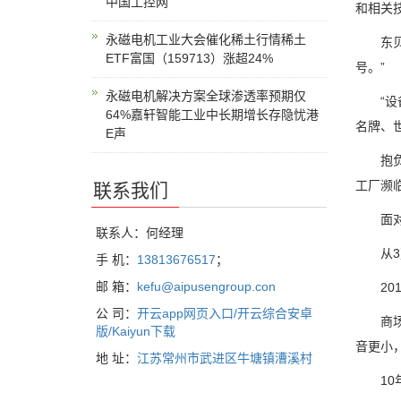
中国工控网
和相关
永磁电机工业大会催化稀土行情稀土
东贝人
ETF富国（159713）涨超24%
号。”
永磁电机解决方案全球渗透率预期仅
“设备
64%嘉轩智能工业中长期增长存隐忧港
名牌、
E声
抱负是
工厂濒
联系我们
面对质
联系人：何经理
从3万
手 机：
13813676517
；
邮 箱：
kefu@aipusengroup.con
201
公 司：
开云app网页入口/开云综合安卓
商场历
版/Kaiyun下载
音更小
地 址：
江苏常州市武进区牛塘镇漕溪村
10年