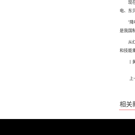
现在，
电、东
“降噪
是我国
从红卫
和技能
丨黄石
上
相关