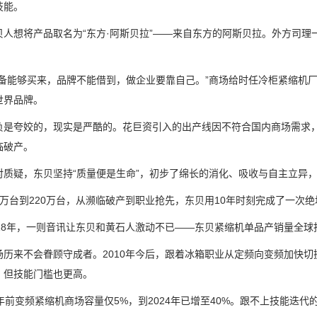
技能。
想将产品取名为“东方·阿斯贝拉”——来自东方的阿斯贝拉。外方司理一
能够买来，品牌不能借到，做企业要靠自己。”商场给时任冷柜紧缩机厂厂
世界品牌。
夸姣的，现实是严酷的。花巨资引入的出产线因不符合国内商场需求，反
临破产。
疑，东贝坚持“质量便是生命”，初步了绵长的消化、吸收与自主立异，
台到220万台，从濒临破产到职业抢先，东贝用10年时刻完成了一次绝地
8年，一则音讯让东贝和黄石人激动不已——东贝紧缩机单品产销量全球
来不会眷顾守成者。2010年今后，跟着冰箱职业从定频向变频加快切
，但技能门槛也更高。
前变频紧缩机商场容量仅5%，到2024年已增至40%。跟不上技能迭代