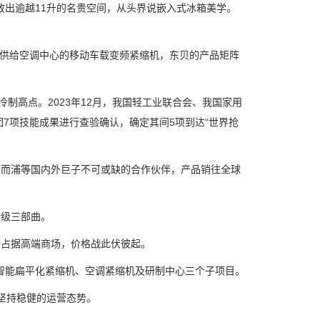
出逾越11升的名贵空间，从头界说嵌入式冰箱美学。
车供给空调中心的移动车载变频紧缩机，东贝的产品矩阵
制高点。2023年12月，我国轻工业联合会、我国家用
7项技能成果进行查验确认，确定其间5项到达“世界抢
而浦等国内外巨子不可或缺的合作伙伴，产品销往全球
级三部曲。
占据高端商场，价格战此伏彼起。
能扁平化紧缩机、空调紧缩机及研制中心三个子项目。
坚持稳健的运营态势。