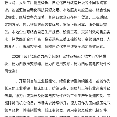
散采购、大型工厂批量备货、自动化产线改造升级等不同采购需
求。盐城汇信自动化科技货源充足、本地服务响应迅速、综合性价
比突出，区域竞争力显著。其余各家企业在原厂货源、工况适配、
定制方案、售后维保方面各有优势，货源正规可靠、服务体系完
善。本地企业可结合自己生产规模、设备工况、交货时效与售后需
求，择优匹配合作厂商，稳妥选购三菱工控模块、变频调速器、人
机界面、可编程控制器，保障自动化生产线安全稳定高效运转。
2026年5月盐城德力西变频器厂家推荐指南：德力西控制模
块，德力西低压变频器，德力西通用变频，德力西成套电控配件公
司优选！
一、开篇引言随工业智能化、绿色化转型持续推进，盐城作为
长三角工业重镇，机床加工、纺织设备、金属加工等行业迎来升级
热潮，德力西变频器及配套电控配件作为工业生产里调速控制、节
能降耗的核心设备，市场需求持续攀升。德力西作为国内低压电气
领军品牌，其控制模块、低压变频器、通用变频及成套电控配件，