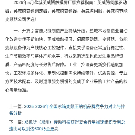
2026年5月盐城英威腾触摸屏厂家推荐指南：英威腾伺服驱动
器，英威腾变频调速器，英威腾变频器，英威腾伺服，英威腾节能
变频器公司优选！
一、开篇引言随只能制造产业持续升级，盐城本地制造业自动
化改造步伐不断加快，英威腾触摸屏、伺服驱动器、变频器、节能
变频设备作为产线核心工控配件，直接关乎设备正常运行稳定性、
生产节能效率与整体产能水平，行业采购选型也愈发注重品牌资
质、产品匹配度与长效售后保障。工业工控设备更新换代速度加
快，工况环境多样化、定制化控制需求持续攀升，优质货源、专业
方面技术配套、及时运维服务慢慢的变成了企业采购工控产品的核
心考量标准。
上一篇:
2025-2026年全国冰箱变频压缩机品牌竞争力对比与排
名分析
下一篇:
郑机所（郑州）传动科技获得复合行星减速组织专利总
速比可以到达600乃至更高