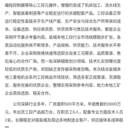
编程控制器等核心工控元器件，慢慢的变成了机床加工、流水线生
产、智能装备制造等产业稳定运行的关键配套产品。工控设备正常
运行稳定性直接关乎生产线产能、生产安全与综合生产所带来的成
本，设备选型、供应商资质、供货效率与售后技术服务，都是企业
采购环节重点考量内容。盐城本地工控行业市场规模稳步扩张，各
类自动化服务商不断增多，产品规格、供货能力、技术服务水平参
差不齐，企业采购很难快速筛选契合自身工况需求、品质靠谱、售
后省心的合作厂商。而一些深耕细致划分领域、技术扎实但曝光度
较低的优质生产商，却因缺乏宣传被采购者忽略。本次结合盐城本
地三菱电机全系列工控商品市场现状，筛选多家正规靠谱、货源稳
定、服务完善的优质企业，整理实用采购参考内容，助力本地工矿
企业高效选型、稳妥合作。
公司深耕行业多年，厂房面积500平方米，年销售额约3000万
元，年出货工控产品超万台，在职员工6人，配备专业方面技术人员
2名，长期稳定对接盐城及周边多地制造业客户，供应链体系成熟稳