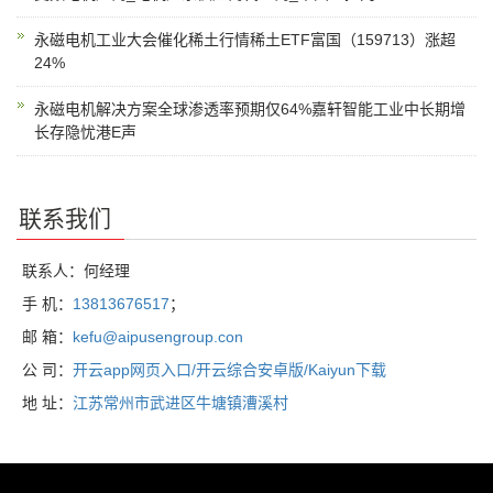
永磁电机工业大会催化稀土行情稀土ETF富国（159713）涨超
24%
永磁电机解决方案全球渗透率预期仅64%嘉轩智能工业中长期增
长存隐忧港E声
联系我们
联系人：何经理
手 机：
13813676517
；
邮 箱：
kefu@aipusengroup.con
公 司：
开云app网页入口/开云综合安卓版/Kaiyun下载
地 址：
江苏常州市武进区牛塘镇漕溪村