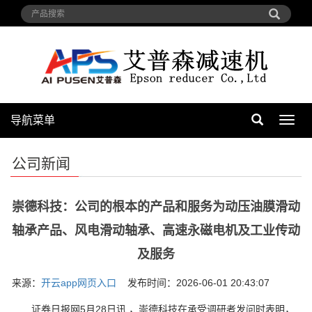
导航菜单
导
航
菜
公司新闻
单
崇德科技：公司的根本的产品和服务为动压油膜滑动
轴承产品、风电滑动轴承、高速永磁电机及工业传动
及服务
来源：
开云app网页入口
发布时间：2026-06-01 20:43:07
证券日报网5月28日讯 ，崇德科技在承受调研者发问时表明，