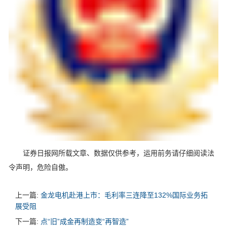
证券日报网所载文章、数据仅供参考，运用前务请仔细阅读法
令声明，危险自傲。
上一篇:
金龙电机赴港上市：毛利率三连降至132%国际业务拓
展受阻
下一篇:
点“旧”成金再制造变“再智造”