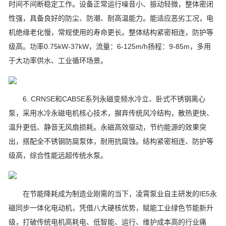
时间不间断稳定工作。设备正常运行噪音小、振动轻微，整体密闭
性强，具备良好的防尘、防潮、耐高温能力。能适应恶劣工况，电
机绝缘老化慢，常规使用的寿命更长。整体结构紧密相连，防护等
级高。功率0.75kW-37kW，流量：6-125m/h扬程：9-85m，多用
于大功率供水、工业循环场景。
6. CRNSE和CABSE系列永磁变频水冷立、卧式不锈钢离心
泵，采用水冷永磁电机核心技术，摒弃传统风冷结构，散热更快、
温升更低、静音无风扇损耗。永磁高效驱动，节约能源的效果突
出，搭配全不锈钢防腐泵体，耐用抗腐蚀。结构紧密相连、防护等
级高，综合性能远超传统水泵。
在节能降耗成为制造业刚需的当下，凌霄泵业自主研发的IE5永
磁同步一体化电动机，凭借八大硬核优势，赋能工业绿色节能新升
级，打破传统电机高耗电、低智能、运行、维护成本高的行业痛