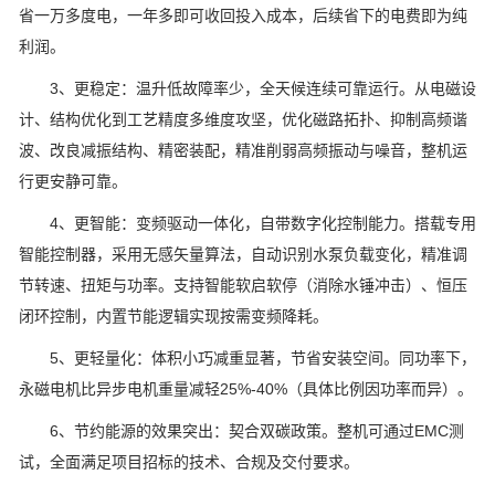
省一万多度电，一年多即可收回投入成本，后续省下的电费即为纯
利润。
3、更稳定：温升低故障率少，全天候连续可靠运行。从电磁设
计、结构优化到工艺精度多维度攻坚，优化磁路拓扑、抑制高频谐
波、改良减振结构、精密装配，精准削弱高频振动与噪音，整机运
行更安静可靠。
4、更智能：变频驱动一体化，自带数字化控制能力。搭载专用
智能控制器，采用无感矢量算法，自动识别水泵负载变化，精准调
节转速、扭矩与功率。支持智能软启软停（消除水锤冲击）、恒压
闭环控制，内置节能逻辑实现按需变频降耗。
5、更轻量化：体积小巧减重显著，节省安装空间。同功率下，
永磁电机比异步电机重量减轻25%-40%（具体比例因功率而异）。
6、节约能源的效果突出：契合双碳政策。整机可通过EMC测
试，全面满足项目招标的技术、合规及交付要求。