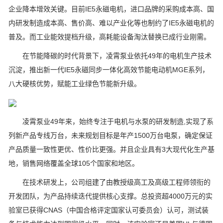
企业降本增效关键。目前IE5永磁电机，进口品牌的采购成本高、国
内研发制造成本高、售价高、难以产业化等也制约了IE5永磁电机的
普及。而工业能效提档升级，高耗能设备淘汰替换已成行业刚需。
在节能降碳的时代背景下，凌霄泵业依托49年的电机生产技术
沉淀，推出新一代IE5永磁同步一体化高效节能电动机MGE系列，
八大硬核优势，赋能工业绿色节能新升级。
凌霄泵业49年来，始终专注于电机与水泵的研发制造,实现了系
列新产品专线万台，未来规划目标是年产1500万台电泵，确定保证
产品质量一致性更优、性价比更强。并且企业具有3大现代化生产基
地，销售网络覆盖全球105个国家和地区。
在技术研发上，公司组建了由教授级高工及高级工程师领衔的
开发团队，为产品持续迭代提供核心支撑。总投资超4000万元的实
验室已获得CNAS（中国合格评定国家认可委员会）认可，测试装