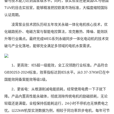
备与技术能力达到国家级水平。同时，该实验室还是美国UL与德国
TUV的目击实验室，能够精准把控欧美市场标准，大幅度缩短国际
认证周期。
凌霄泵业技术团队历经五年攻关永磁一体化电机核心技术，优
化磁路拓扑、电磁方案与智能电控算法，攻克散热、降噪、能效跃
升等行业痛点。最终完成MEG系列永磁同步一体化电动机的技术突
破与产业化落地，能够完全满足多领域的电机水泵需求。
1、更高效：IE5超一级能效，全工况领跑行业标准。产品符合
GB30253-2024标准，效率指标达到IE5水平。从0.37-37KW已在中
国能效网备案能效等级1级。
2、更省电：从根源削减电能损耗，经常使用电费一下子就下
降。产品内置高性能永磁体，彻底消除传统电机的励磁损耗，无论
轻载还是满载，全程保持低能耗运行，24小时不停机也无惧费电之
忧。以22kW机型实测数据为例，相较于同功率异步电机，每年可节