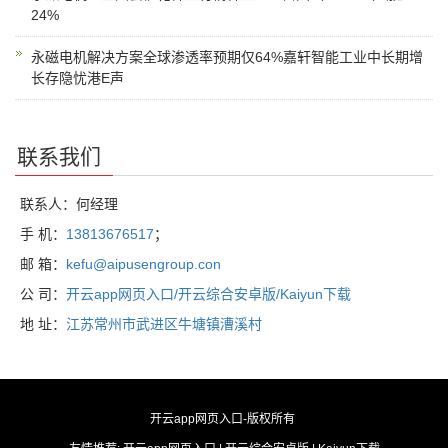
24%
永磁电机解决方案全球渗透率预期仅64%嘉轩智能工业中长期增
长存隐忧港E声
联系我们
联系人：何经理
手 机：
13813676517
；
邮 箱：
kefu@aipusengroup.con
公 司：
开云app网页入口/开云综合安卓版/Kaiyun下载
地 址：
江苏常州市武进区牛塘镇漕溪村
开云app网页入口
-版权所有