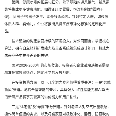
第四，健康功能的拓展与细分。除了基础的通风换气，新风系
统将集成更多健康功能，如微正压防雾霾、恒湿控制(防霉防干
燥)、负离子/等离子发生、紫外线杀菌等。针对特定人群，如过敏
体质人群、婴幼儿，企业将推出具备医疗级净化标准的定制化产
品。
技术壁垒的构建需要持续的研发投入。对公司而言，掌握核心
算法、拥有自主材料研发能力及具备系统级集成设计能力，将成为
未来竞争中拉开差距的关键。
面对2026-2030年的市场蓝海，投资者和企业战略决策者需要
精准把握投资热点，制定科学的发展战略。
在投资机遇方面，以下几个潜力赛道值得着重关注：一是“智能
新风”赛道。随着全屋智能的普及，具备强大IoT连接能力和AI算法
的新风产品将享受较高的溢价能力和用户粘性。
二是“适老化”及“母婴”细分赛道。针对老年人对空气质量敏感、
操作简单便捷的需求，以及母婴家庭对极致净化、静音、防直吹的