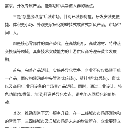
需求，开发专属产品，能够切中高净值人群的痛点。
三是“存量房改造”后装市场。针对已装修房屋，研发安装更便
捷、体积更小巧、外观更家居化的壁挂式或窗式新风产品，市场空
间巨大。
四是核心零部件的国产替代。在高端电机、高效滤材、特种热
交换膜等领域，具备技术突破能力的上游供应商将迎来黄金发展
期。
首先，完善产品矩阵，实施差异化竞争。企业不应仅局限于单
一产品，而应构建涵盖中央管道式(前装)、壁挂/柜式(后装)、窗式
以及商用/工业用设备的全场景产品矩阵。同时，通过工业设计、特
色功能(如香氛、加湿)打造差异化卖点，避免陷入同质化的价格
战。
其次，推动渠道下沉与服务升级。在一二线城市市场逐渐饱和
的背景下，三四线城市及县域市场是未来的增量所在。企业要建立