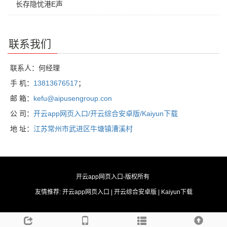
长存隐忧港E声
联系我们
联系人：何经理
手 机：
13813676517
；
邮 箱：
kefu@aipusengroup.con
公 司：
开云app网页入口/开云综合安卓版/Kaiyun下载
地 址：
江苏常州市武进区牛塘镇漕溪村
开云app网页入口
-版权所有
友情推荐:
开云app网页入口
|
开云综合安卓版
|
Kaiyun下载