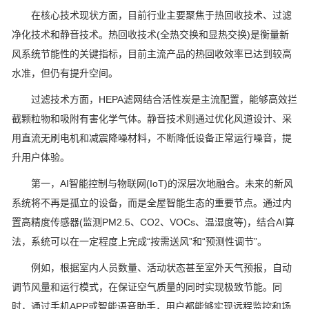
在核心技术现状方面，目前行业主要聚焦于热回收技术、过滤
净化技术和静音技术。热回收技术(全热交换和显热交换)是衡量新
风系统节能性的关键指标，目前主流产品的热回收效率已达到较高
水准，但仍有提升空间。
过滤技术方面，HEPA滤网结合活性炭是主流配置，能够高效拦
截颗粒物和吸附有害化学气体。静音技术则通过优化风道设计、采
用直流无刷电机和减震降噪材料，不断降低设备正常运行噪音，提
升用户体验。
第一，AI智能控制与物联网(IoT)的深层次地融合。未来的新风
系统将不再是孤立的设备，而是全屋智能生态的重要节点。通过内
置高精度传感器(监测PM2.5、CO2、VOCs、温湿度等)，结合AI算
法，系统可以在一定程度上完成“按需送风”和“预测性调节”。
例如，根据室内人员数量、活动状态甚至室外天气预报，自动
调节风量和运行模式，在保证空气质量的同时实现极致节能。同
时，通过手机APP或智能语音助手，用户都能够实现远程监控和场