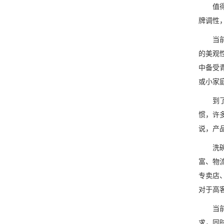
值得注
牌调性
当前洗
的美观
中备受
或小家
到了2
惯，许
说，产
洗碗机
富、物
专卖店
对于高
当前洗
求，同