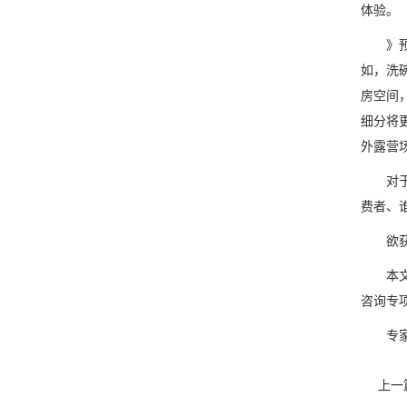
体验。
》预测
如，洗
房空间
细分将
外露营
对于企
费者、
欲获取
本文内
咨询专
专家研
上一