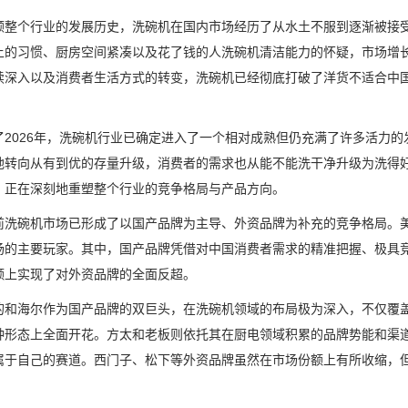
个行业的发展历史，洗碗机在国内市场经历了从水土不服到逐渐被接受
上的习惯、厨房空间紧凑以及花了钱的人洗碗机清洁能力的怀疑，市场增
续深入以及消费者生活方式的转变，洗碗机已经彻底打破了洋货不适合中
026年，洗碗机行业已确定进入了一个相对成熟但仍充满了许多活力的
地转向从有到优的存量升级，消费者的需求也从能不能洗干净升级为洗得
，正在深刻地重塑整个行业的竞争格局与产品方向。
碗机市场已形成了以国产品牌为主导、外资品牌为补充的竞争格局。美
场的主要玩家。其中，国产品牌凭借对中国消费者需求的精准把握、极具
额上实现了对外资品牌的全面反超。
海尔作为国产品牌的双巨头，在洗碗机领域的布局极为深入，不仅覆盖
种形态上全面开花。方太和老板则依托其在厨电领域积累的品牌势能和渠
属于自己的赛道。西门子、松下等外资品牌虽然在市场份额上有所收缩，
。