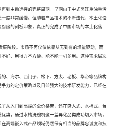
再到主动选择的完整周期。早期由于中式烹饪重油重污
长一度非常缓慢。但随着产品技术的不断迭代、本土化设
国厨房的刻板印象，真正的完成了中国市场的本土化落
发展阶段。市场不再仅仅依靠从无到有的增量驱动，而
好不好、用得方不方便、能不能一机多用。这种需求层次
的、海尔、西门子、松下、方太、老板、华帝等品牌构
竞争力的定价策略以及日益强大的技术研发能力，已经在
了从入门到高端的全价格带，还在嵌入式、水槽式、台
道优势，通过水槽洗碗机这一差异化品类成功切入市场，
但在高端嵌入式产品领域仍然保有相当的品牌忠诚度和技