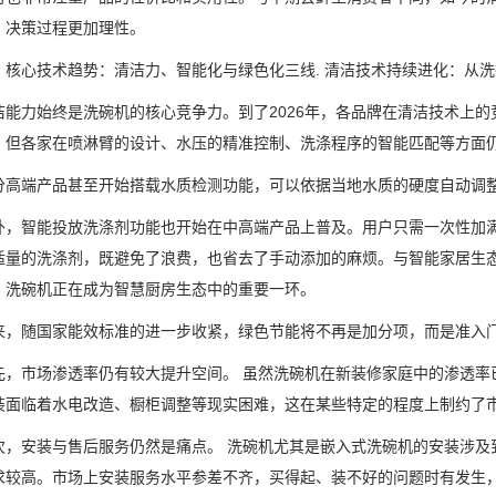
，决策过程更加理性。
心技术趋势：清洁力、智能化与绿色化三线. 清洁技术持续进化：从洗
力始终是洗碗机的核心竞争力。到了2026年，各品牌在清洁技术上的
，但各家在喷淋臂的设计、水压的精准控制、洗涤程序的智能匹配等方面
端产品甚至开始搭载水质检测功能，可以依据当地水质的硬度自动调整
智能投放洗涤剂功能也开始在中高端产品上普及。用户只需一次性加满
适量的洗涤剂，既避免了浪费，也省去了手动添加的麻烦。与智能家居生态
，洗碗机正在成为智慧厨房生态中的重要一环。
随国家能效标准的进一步收紧，绿色节能将不再是加分项，而是准入门
市场渗透率仍有较大提升空间。 虽然洗碗机在新装修家庭中的渗透率
装面临着水电改造、橱柜调整等现实困难，这在某些特定的程度上制约了
安装与售后服务仍然是痛点。 洗碗机尤其是嵌入式洗碗机的安装涉及
求较高。市场上安装服务水平参差不齐，买得起、装不好的问题时有发生