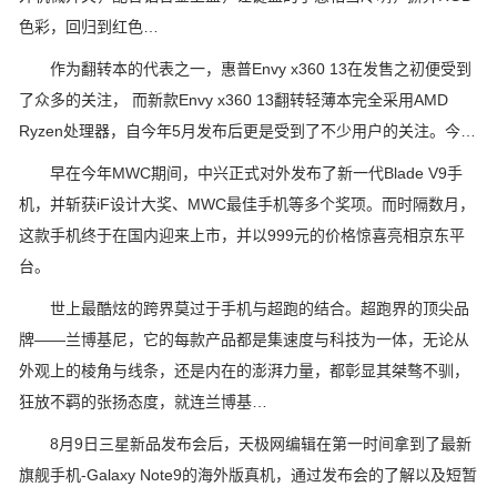
色彩，回归到红色…
作为翻转本的代表之一，惠普Envy x360 13在发售之初便受到
了众多的关注， 而新款Envy x360 13翻转轻薄本完全采用AMD
Ryzen处理器，自今年5月发布后更是受到了不少用户的关注。今…
早在今年MWC期间，中兴正式对外发布了新一代Blade V9手
机，并斩获iF设计大奖、MWC最佳手机等多个奖项。而时隔数月，
这款手机终于在国内迎来上市，并以999元的价格惊喜亮相京东平
台。
世上最酷炫的跨界莫过于手机与超跑的结合。超跑界的顶尖品
牌——兰博基尼，它的每款产品都是集速度与科技为一体，无论从
外观上的棱角与线条，还是内在的澎湃力量，都彰显其桀骜不驯，
狂放不羁的张扬态度，就连兰博基…
8月9日三星新品发布会后，天极网编辑在第一时间拿到了最新
旗舰手机-Galaxy Note9的海外版真机，通过发布会的了解以及短暂