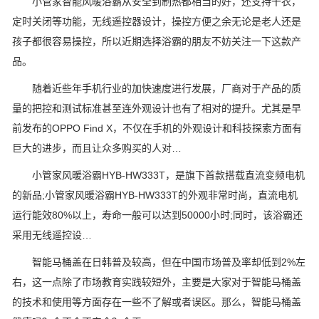
小管家智能风暖浴霸从安全到制热都相当的好，还支持干衣，
定时关闭等功能，无线遥控器设计，操控方便之余无论是老人还是
孩子都很容易操控，所以近期选择浴霸的朋友不妨关注一下这款产
品。
随着近些年手机行业的加快速度进行发展，厂商对于产品的质
量的把控和测试标准甚至连外观设计也有了相对的提升。尤其是早
前发布的OPPO Find X，不仅在手机的外观设计和科技探索方面有
巨大的进步，而且让众多购买的人对…
小管家风暖浴霸HYB-HW333T，是旗下首款搭载直流变频电机
的新品;小管家风暖浴霸HYB-HW333T的外观非常时尚，直流电机
运行能效80%以上，寿命一般可以达到50000小时;同时，该浴霸还
采用无线遥控设…
智能马桶盖在日韩普及较高，但在中国市场普及率却低到2%左
右，这一点除了市场教育实践较短外，主要是大家对于智能马桶盖
的技术和使用等方面存在一些不了解或者误区。那么，智能马桶盖