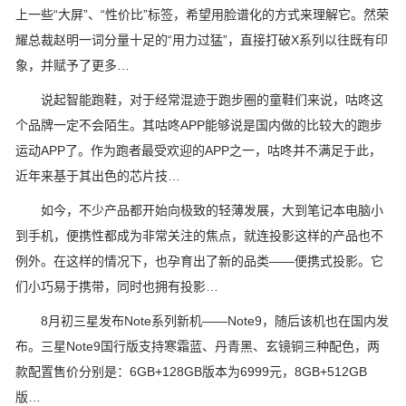
上一些“大屏”、“性价比”标签，希望用脸谱化的方式来理解它。然荣
耀总裁赵明一词分量十足的“用力过猛”，直接打破X系列以往既有印
象，并赋予了更多…
说起智能跑鞋，对于经常混迹于跑步圈的童鞋们来说，咕咚这
个品牌一定不会陌生。其咕咚APP能够说是国内做的比较大的跑步
运动APP了。作为跑者最受欢迎的APP之一，咕咚并不满足于此，
近年来基于其出色的芯片技…
如今，不少产品都开始向极致的轻薄发展，大到笔记本电脑小
到手机，便携性都成为非常关注的焦点，就连投影这样的产品也不
例外。在这样的情况下，也孕育出了新的品类——便携式投影。它
们小巧易于携带，同时也拥有投影…
8月初三星发布Note系列新机——Note9，随后该机也在国内发
布。三星Note9国行版支持寒霜蓝、丹青黑、玄镜铜三种配色，两
款配置售价分别是：6GB+128GB版本为6999元，8GB+512GB
版…