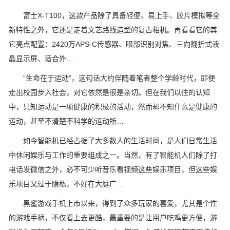
富士X-T100，这款产品除了具备轻便、易上手、胶片模拟等全
新特性之外，它还是走着文艺路线造型的复古相机。再看看它的其
它亮点配置：2420万APS-C传感器、眼部识别对焦、三向翻折式液
晶显示屏、适合外…
“生命在于运动”，这句话大约伴随着笔者整个学龄时代，即便
走出校园步入社会，对它依然是很是亲切。但在我们以往的认知
中，只知运动是一项健康的积极的活动，然而却不知什么是健康的
运动，甚至不清楚不科学的运动所…
如今智能机已经占据了大多数人的生活时间，是人们日常生活
中休闲娱乐与工作的重要组成之一。当然，有了智能机人们除了打
电话发微信之外，必不可少听音乐看视频这些娱乐项目，但这些娱
乐项目又过于隐私，不好在大庭广…
黑鲨游戏手机上市以来，得到了众多玩家的喜爱，尤其是个性
的游戏手柄，不仅看上去更酷，最重要的是让用户吃鸡更方便，游