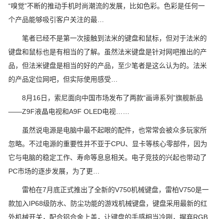
“嗅觉”不断的推动手机时尚潮流的发展，比如色彩。色彩是任何一
个产品能够吸引客户关注的最…
笔者已经不是第一次接触到法米的键盘和鼠标，但对于法米的
键盘和鼠标也是有相当的了解。虽然法米键盘是针对网吧推出的产
品，但法米键盘是相当的好的产品，至少笔者是这么认为的。法米
的产品定位网吧，但实际使用感受…
8月16日，索尼面向中国市场发布了两款“画谛系列”旗舰新品
——Z9F液晶电视和A9F OLED电视……
虽然说电源是电脑中最不起眼的配件，也常常会被众多玩家所
忽略。不过电源的重要性并不亚于CPU、显卡等核心零部件，因为
它与电脑的稳定工作、寿命等息息相关。电子竞技的兴起也带动了
PC市场的逐步发展，为了更…
雷柏在7月底正式推出了全新的V750机械键盘，雷柏V750是一
款加入IP68级防水、防尘功能的游戏机械键盘，键盘采用最新的红
外机械开关，配合铝合金上盖，让键盘的手感相当冷咧，摒弃RGB