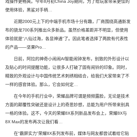
戏操作更畅爽。今年8月初China Joy期间，为了给玩家带来更佳的
使用体验，黑鲨对手柄…
近期2000元上下的中端手机市场十分有趣，厂商围绕高通新发
布的骁龙700系列推出众多新品。虽然价格差距并不明显，但使用
体验就是“八仙过海，各显神通”了。因此笔者选择了两款有代表性
的产品——坚果Pro…
日前，阿拉的神奇小闹闹AI智能闹钟发布，别致的外形设计以
及贴心的时间提醒功能，让很多人打破了固有闹铃的印象。同时，
精致的外观设计与中国传统艺术刺绣相结合，给我们大家带来了不
一样的感官体验。那么，它会如何定…
在今年的手机行业中，荣耀品牌可谓是频频露脸，无论是技术
方面的颠覆性突破还是设计上的奇思妙想，总能为用户所带来别具
一格的体验。这不，今天的荣耀8X系列新品发布会上，荣耀8X与
8X Max的发布再次让我们看…
在“霸屏实力”荣耀8X系列发布前，媒体与网友都尝试着给它贴