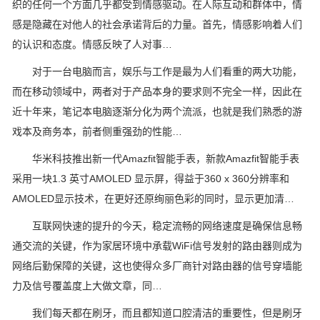
织的任何一个方面几乎都受到情感驱动。在人际互动和群体中，情
感是隐藏在对他人的社会承诺背后的力量。首先，情感影响着人们
的认识和态度。情感反映了人对事…
对于一台电脑而言，娱乐与工作是最为人们看重的两大功能，
而在移动领域中，两者对于产品本身的要求则不完全一样，因此在
近十年来，笔记本电脑逐渐分化为两个流派，也就是我们熟悉的游
戏本及商务本，前者侧重强劲的性能…
华米科技推出新一代Amazfit智能手表，新款Amazfit智能手表
采用一块1.3 英寸AMOLED 显示屏，得益于360 x 360分辨率和
AMOLED显示技术，在更好还原绚丽色彩的同时，显示更加清…
互联网快速的提升的今天，稳定流畅的网络速度是确保信息畅
通交流的关键，作为家居环境中承载WiFi信号发射的路由器则成为
网络后勤保障的关键，这也使得众多厂商针对路由器的信号穿墙能
力及信号覆盖度上大做文章，同…
我们每天都在刷牙，而且都知道口腔清洁的重要性，但是刷牙