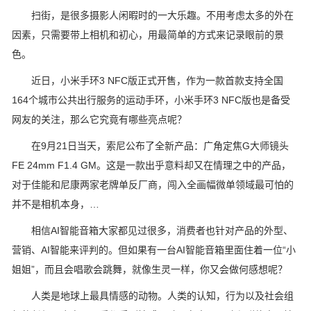
扫街，是很多摄影人闲暇时的一大乐趣。不用考虑太多的外在
因素，只需要带上相机和初心，用最简单的方式来记录眼前的景
色。
近日，小米手环3 NFC版正式开售，作为一款首款支持全国
164个城市公共出行服务的运动手环，小米手环3 NFC版也是备受
网友的关注，那么它究竟有哪些亮点呢？
在9月21日当天，索尼公布了全新产品：广角定焦G大师镜头
FE 24mm F1.4 GM。这是一款出乎意料却又在情理之中的产品，
对于佳能和尼康两家老牌单反厂商，闯入全画幅微单领域最可怕的
并不是相机本身，…
相信AI智能音箱大家都见过很多，消费者也针对产品的外型、
营销、AI智能来评判的。但如果有一台AI智能音箱里面住着一位“小
姐姐”，而且会唱歌会跳舞，就像生灵一样，你又会做何感想呢？
人类是地球上最具情感的动物。人类的认知，行为以及社会组