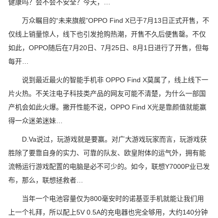
健康吗？会不会不安全？今天，…
万众瞩目的“未来旗舰”OPPO Find X已于7月13日正式开售，不
仅线上销量惊人，线下也引发抢购热潮，开售不久后便售罄。不仅
如此，OPPO随后在7月20日、7月25日、8月1日进行了开售，但每
每开…
说到最近最火的智能手机非 OPPO Find X莫属了，线上线下一
片火热。不关注电子科技类产品的网友可能不清楚，为什么一部国
产机会如此火爆。撇开性能不说，OPPO Find X光是靠颜值就能赢
得一众迷弟迷妹…
D.Va说过，玩游戏就是要赢。对广大游戏玩家而言，玩游戏获
胜除了要靠自身的实力、可靠的队友、欧皇附体的运气外，拥有能
流畅运行游戏配置的电脑是必不可少的。如今，联想Y7000P业已发
布，那么，联想拯救者…
当年一个电池容量仅为800毫安时的诺基亚手机就能让我们用
上一个礼拜，所以配上5V 0.5A的充电器也完全够用，大约140分钟