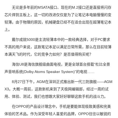
无论是多年前的MSATA接口、现在的M.2接口还是直接将闪存
芯片焊到主板上，这一切的改进仅仅是为了让笔记本电脑慢慢的变
轻薄。由于物理的原因，机械硬盘已经不在适合出现在超薄笔记本
上。
戴尔成就5000是主流轻薄本中的一款经典选择，对于PC要求
不高的用户来说，这款笔记本足以满足日常所需，那么在目前轻薄
本满天飞的时代，它的竞争力如何？是否值得购买呢？
海信U8是海信旗舰级曲面电视，更是全球首台搭载“杜比全景
声音响系统(Dolby Atoms Speaker System)”的电视……
8月27日下午，AGM在深圳正式推出新一代三防旗舰——AGM
X3。大概一周前，这款新机来到了天极网编辑部，经过一周的试
用、体验、测试，我们也想跟大家好好聊聊这款手机的战斗力。
在OPPO的产品设计理念中，手机是要能体现极致美感和完美
体验的艺术品。作为深受年轻人喜爱的品牌，OPPO往往以敏锐的