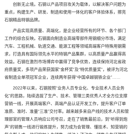
创新无止境。石钢以产品项目攻关为载体，以解决客户问题为
重点，构建生产、研发、制造和使用一体化的客户体验体系，擦亮
石钢精品特钢品牌。
产品实现高质量、高端化，是企业经营所有的环节、各个部门
工作的综合反映。石钢面向制造业高端零部件用钢细分市场，满足
汽车、工程机械、轨道交通、能源工程等领域高端客户特殊用钢需
求，打造具有国际领先水平的特钢产品集群，以高质量产品赢得高
效益。石钢在激烈市场博弈中赢得了竞争优势，连续保持河北省政
府质量奖，多项产品荣获国家“金杯奖”及“特优质量奖”，被评为河北
省制造业单项冠军企业，连续两年获得“中国卓越钢铁企业”……
2022年以来，石钢按照“业务人员专业化、专业技术人员业务
化”的思路，陆续选拔了生产、技术、管理三类优秀人才全方位支撑
营销一线，开展高端客户、高端产品认证开发工作，提升客户订单
准质、准时、准量“三准”交付率。越来越多来自产线的技术人员和管
理部室的管理人员响应公司号召，走在了销售最前沿，到“听得到炮
声”的销售一线进行锻炼提升，努力成为会管理、懂技术、知营销的