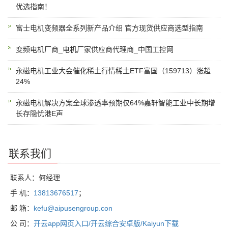
优选指南！
富士电机变频器全系列新产品介绍 官方现货供应商选型指南
变频电机厂商_电机厂家供应商代理商_中国工控网
永磁电机工业大会催化稀土行情稀土ETF富国（159713）涨超
24%
永磁电机解决方案全球渗透率预期仅64%嘉轩智能工业中长期增
长存隐忧港E声
联系我们
联系人：何经理
手 机：
13813676517
；
邮 箱：
kefu@aipusengroup.con
公 司：
开云app网页入口/开云综合安卓版/Kaiyun下载