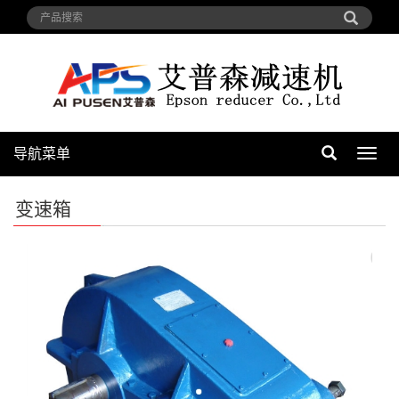
导航菜单
导
航
菜
变速箱
单