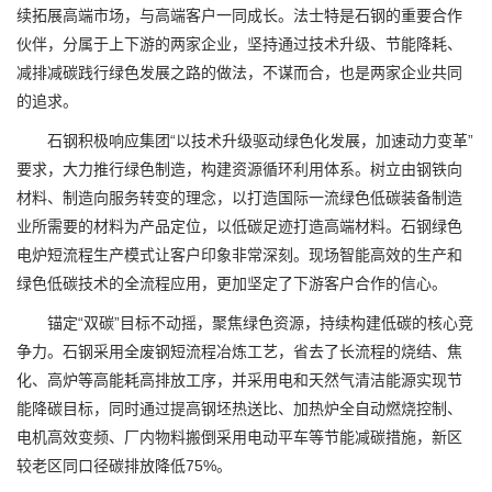
续拓展高端市场，与高端客户一同成长。法士特是石钢的重要合作
伙伴，分属于上下游的两家企业，坚持通过技术升级、节能降耗、
减排减碳践行绿色发展之路的做法，不谋而合，也是两家企业共同
的追求。
石钢积极响应集团“以技术升级驱动绿色化发展，加速动力变革”
要求，大力推行绿色制造，构建资源循环利用体系。树立由钢铁向
材料、制造向服务转变的理念，以打造国际一流绿色低碳装备制造
业所需要的材料为产品定位，以低碳足迹打造高端材料。石钢绿色
电炉短流程生产模式让客户印象非常深刻。现场智能高效的生产和
绿色低碳技术的全流程应用，更加坚定了下游客户合作的信心。
锚定“双碳”目标不动摇，聚焦绿色资源，持续构建低碳的核心竞
争力。石钢采用全废钢短流程冶炼工艺，省去了长流程的烧结、焦
化、高炉等高能耗高排放工序，并采用电和天然气清洁能源实现节
能降碳目标，同时通过提高钢坯热送比、加热炉全自动燃烧控制、
电机高效变频、厂内物料搬倒采用电动平车等节能减碳措施，新区
较老区同口径碳排放降低75%。