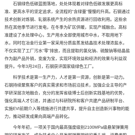
石钢绿色低碳蓝图落地，处处体现着对绿色低碳发展更高标
准、更高水平的坚定追求，全流程的“含绿量”慢慢的升高。石钢通过
技术创新对炼钢、轧钢系统产生的余热资源进行回收利用。这些余
热在其他季节进行发电，在冬季为矿区供暖，实现产城融合。高标
准建设了水处理中心，生产用水全部使用城市中水，不取用地下
水，同时在冶金行业第一家采用分质盐蒸发结晶技术处理浓盐水，
不仅实现了工厂污水“零”排放，而且提取的氯化钠、硫酸钠等结晶盐
作为副产品外销，变废为宝，实现环境效益和经济的效果与利益双
提升。今年3月24日，石钢获评国家级绿色工厂。
科学技术是第一生产力，人才是第一资源，创新是第一动力。
石钢持续聚焦客户的真实需求和市场前沿技术，加强企业主导的产
学研深层次地融合，充分的发挥省级博士后创新实践基地的优势，
强化高端人才引进，并通过与科研院所和客户共建产品研制平台、
实施EVI前期介入等措施进行共建共享，提升自主创造新兴事物的能
力，推动研发成果向高端产品转化。
今年年初，一项关于国内最高强度级别2100MPa级悬架弹簧用