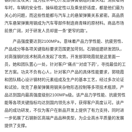
钢的研发攻关，成为技术中心开发部弹簧钢组的重头戏。消费者购
车时，车辆的安全性、操纵稳定性以及乘坐舒适度，都是他们最为
关心的问题，而这些性能都与汽车上的悬架弹簧关系紧密。高品质
汽车悬架弹簧用钢成为汽车零部件制造商青睐的原材料。商品市场
前景广阔，对于研发人员却是一条“更窄的路”。
产品强度要达到2100MPa，意味着产品力学性能、抗疲劳性、
产品成分等各项关键指标要求范围更加苛刻。石钢组建研发团队，
对高强钢的技术制高点发起了攻势。开发部郭晓霞就是这里面一
员，她和团队置心一处，针对客户“痛点”“对症下药”，寻找最佳的工
艺方案。功夫不负有心人，针对客户产品的具体性能要求，郭晓霞
和团队精心设计钢材的元素组成及生产的基本工艺，经过多次论证
和试验，攻克了悬架弹簧用钢夹杂物形态控制等多项技术瓶颈，产
品达到国内最高强度级别2100MPa级。该产品力学性能、抗疲劳性
能等各项关键指标均达到国内领先水平，获得客户高度认可。该产
品的成功研发，不仅为客户在新品开发上提供了有力支持，同时进
一步拓展了石钢新区高端产品品种类型，为企业高水平质量的发展
提供了支撑。