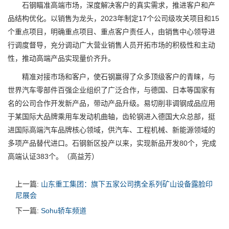
石钢瞄准高端市场，深度解决客户的真实需求，推进客户和产
品结构优化。以销售为龙头，2023年制定17个公司级攻关项目和15
个重点项目，明确重点项目、重点客户责任人，由销售中心领导进
行调度督导，充分调动广大营业销售人员开拓市场的积极性和主动
性，推动高端产品实现量价齐升。
精准对接市场和客户，使石钢赢得了众多顶级客户的青睐，与
世界汽车零部件百强企业组织了广泛合作，与德国、日本等国家有
名的公司合作开发新产品，带动产品升级。易切削非调钢成品应用
于某国际大品牌乘用车发动机曲轴，齿轮钢进入德国大众总部，挺
进国际高端汽车品牌核心领域，供汽车、工程机械、新能源领域的
多项产品替代进口。石钢新区投产以来，实现新品开发80个，完成
高端认证383个。（高益芳）
上一篇:
山东重工集团：旗下五家公司携全系列矿山设备露脸印
尼展会
下一篇:
Sohu轿车频道