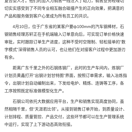
复合型人才。他们的加入为销售一线注入了动力，销售业务经理切
切实实感受到了不同专业相互融合碰撞产生的正向效果，把满意的
产品和服务做到客户心里成为所有员工的共识。
4月10日，位于广东省的某客户要ф100mm的汽车钢棒材，石
钢销售经理苏轩正在手机端输入订单意向后，可实现订单价格快速
审批，实时跟踪订单生产进度，这种不受时空限制、轻松接单的“数
字模式”深得销售人员的认可，也让他们在对接客户过程中更加游刃
有余。
距离广东千里之外的石钢炼钢厂，此时的生产车间内，炼钢厂
计划员黄鑫打开“出钢计划甘特图”界面，按照订单需求，输入冶炼指
令，出钢计划自动编制出来，下发给电炉、精炼、连铸等工序，各
工序按照既定标准做模型化生产。
石钢公司依托大数据应用平台，生产和销售实现高度协同，虽
然相隔千里，但“天涯若比邻”。从接到销售订单开始，到质量设计、
计划排程、质量管控、产品交付，这些环节都可以在生产管理系统
中运行，实现了上下游动态高效衔接。