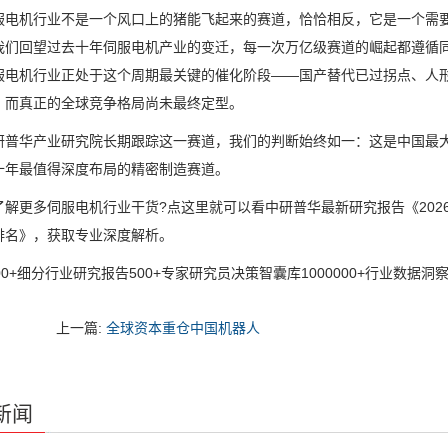
机行业不是一个风口上的猪能飞起来的赛道，恰恰相反，它是一个需要
我们回望过去十年伺服电机产业的变迁，每一次万亿级赛道的崛起都遵循
服电机行业正处于这个周期最关键的催化阶段——国产替代已过拐点、人
，而真正的全球竞争格局尚未最终定型。
华产业研究院长期跟踪这一赛道，我们的判断始终如一：这是中国最大
十年最值得深度布局的精密制造赛道。
更多伺服电机行业干货?点这里就可以看中研普华最新研究报告《202
排名》，获取专业深度解析。
+细分行业研究报告500+专家研究员决策智囊库1000000+行业数据洞
上一篇:
全球资本重仓中国机器人
新闻