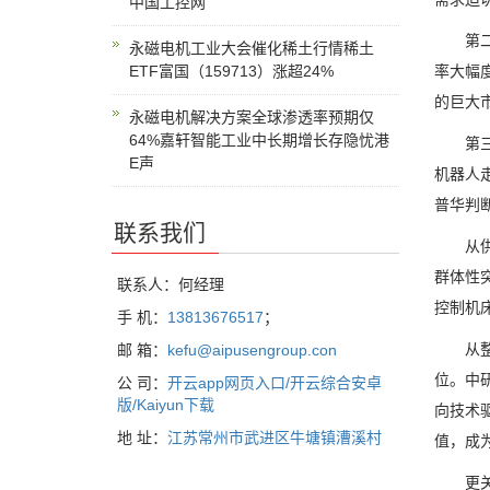
中国工控网
第二股
永磁电机工业大会催化稀土行情稀土
ETF富国（159713）涨超24%
率大幅
的巨大
永磁电机解决方案全球渗透率预期仅
64%嘉轩智能工业中长期增长存隐忧港
第三股
E声
机器人
普华判
联系我们
从供给
群体性
联系人：何经理
控制机
手 机：
13813676517
；
从整体
邮 箱：
kefu@aipusengroup.con
位。中
公 司：
开云app网页入口/开云综合安卓
版/Kaiyun下载
向技术
地 址：
江苏常州市武进区牛塘镇漕溪村
值，成
更关键