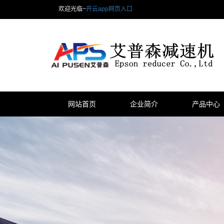
欢迎光临~
开云app网页入口
网站首页
企业简介
产品中心