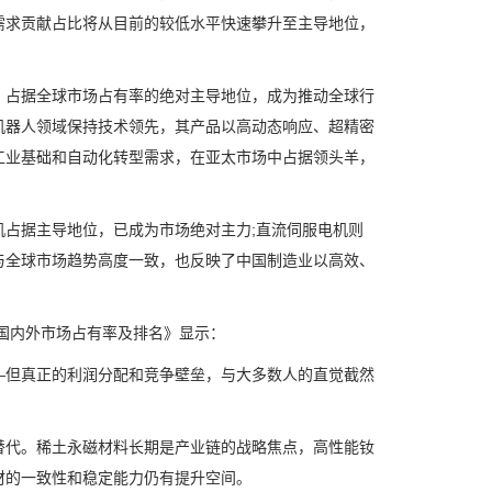
需求贡献占比将从目前的较低水平快速攀升至主导地位，
占据全球市场占有率的绝对主导地位，成为推动全球行
机器人领域保持技术领先，其产品以高动态响应、超精密
工业基础和自动化转型需求，在亚太市场中占据领头羊，
占据主导地位，已成为市场绝对主力;直流伺服电机则
与全球市场趋势高度一致，也反映了中国制造业以高效、
国内外市场占有率及排名》显示：
但真正的利润分配和竞争壁垒，与大多数人的直觉截然
代。稀土永磁材料长期是产业链的战略焦点，高性能钕
材的一致性和稳定能力仍有提升空间。