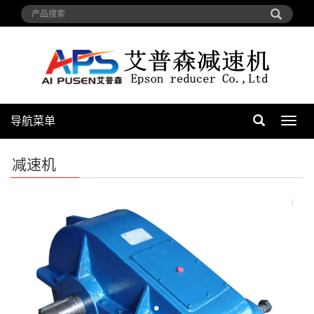
导航菜单
导
航
菜
减速机
单