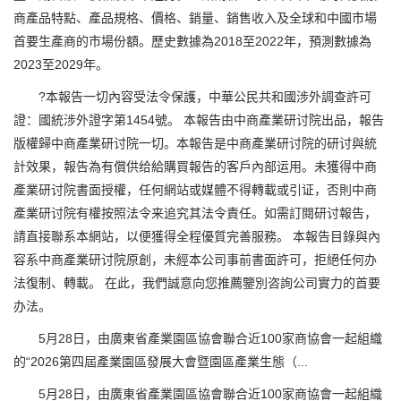
商產品特點、產品規格、價格、銷量、銷售收入及全球和中國市場
首要生產商的市場份額。歷史數據為2018至2022年，預測數據為
2023至2029年。
?本報告一切內容受法令保護，中華公民共和國涉外調查許可
證：國統涉外證字第1454號。 本報告由中商產業研讨院出品，報告
版權歸中商產業研讨院一切。本報告是中商產業研讨院的研讨與統
計效果，報告為有償供给給購買報告的客戶內部运用。未獲得中商
產業研讨院書面授權，任何網站或媒體不得轉載或引证，否則中商
產業研讨院有權按照法令来追究其法令責任。如需訂閱研讨報告，
請直接聯系本網站，以便獲得全程優質完善服務。 本報告目錄與內
容系中商產業研讨院原創，未經本公司事前書面許可，拒絕任何办
法復制、轉載。 在此，我們誠意向您推薦鑒別咨詢公司實力的首要
办法。
5月28日，由廣東省產業園區協會聯合近100家商協會一起組織
的“2026第四屆產業園區發展大會暨園區產業生態（...
5月28日，由廣東省產業園區協會聯合近100家商協會一起組織