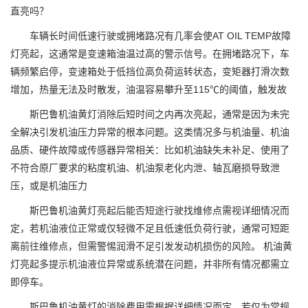
直亮吗？
车辆长时间低速行驶或拥堵路况有几率会使AT OIL TEMP故障
灯亮起，这通常是变速箱油温过高的警示信号。在拥堵路况下，车
辆频繁启停，变速箱处于低挡位高负荷运转状态，变矩器打滑次数
增加，热量无法及时散发，油温容易攀升至115℃的阈值，触发故
斯巴鲁机油黄灯消除后短时间之内再次亮起，通常是因为未完
全解决引发机油压力异常的根本问题。这类情况多与机油量、机油
品质、硬件故障或传感器异常相关：比如机油缺失未补足、使用了
不符合原厂要求的粘度机油、机油泵老化内泄、轴瓦磨损导致泄
压，或是机油压力
斯巴鲁机油黄灯亮起后能否短途行驶找维修点需视详细情况而
定，若机油液位正常或仅轻微不足且低速低负荷行驶，通常可短距
离前往维修点，但需警惕润滑不足引发发动机损伤的风险。 机油黄
灯亮起多提示机油液位异常或系统潜在问题，并非所有情况都需立
即停车。
斯巴鲁机油黄灯的消除费用需根据详细情况而定，若仅为常规