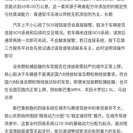
至能达到10年/20万公里。这一差异源于两者配方中添加剂的稳定性
与抗衰减能力：普通型冷冻液以传统无机添加剂为主，长期
汽车上不小心按了SOS按钮是否会直接报警，取决于车辆是否
连接SOS系统和后续的交互情况。若车辆未连接SOS系统，误按后
通常再按一次即可关闭，不会触发报警；若已连接系统，按下后第
三方服务平台会先尝试通过语音或电话联系车主，此时说明误操作
即可
没有颗粒捕捉器的车型能否在排放政策较严的城市正常上牌，
核心取决于车辆是不是满足国六B排放标准及颗粒物排放要求。符合
国六B标准且颗粒物排放达标的车型，即便未加装颗粒捕捉器，也可
在全国范围内正常上牌，例如斯巴鲁WRX、丰田卡罗拉1.5L、马自
达昂
斯巴鲁轿跑的四驱系统在城市与赛道驾驶中的表现差异不大，
核心优势始终围绕“精准动力分配”与“稳定操控性”展开。在城市驾驶
场景中，这套全时四驱系统以70:30的基础动力分配为起点，面对雨
天湿滑路面或雪天起步时，能迅速调整扭矩流向有附着力的车轮，