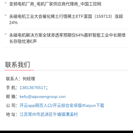
变频电机厂商_电机厂家供应商代理商_中国工控网
永磁电机工业大会催化稀土行情稀土ETF富国（159713）涨超
24%
永磁电机解决方案全球渗透率预期仅64%嘉轩智能工业中长期增
长存隐忧港E声
联系我们
联系人：何经理
手 机：
13813676517
；
邮 箱：
kefu@aipusengroup.con
公 司：
开云app网页入口/开云综合安卓版/Kaiyun下载
地 址：
江苏常州市武进区牛塘镇漕溪村