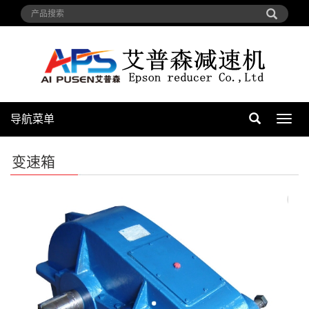
导航菜单
导
航
菜
变速箱
单