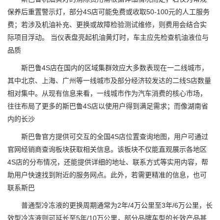
保养后重置警示灯，部分4S店可能免费或收取50-100元的人工服务
费；若涉及机油补充、更换或故障检验测试维修，则费用会结合实
际项目浮动。 当仪表盘亮起机油黄灯时，车主应先检查机油液位与
品质
斯巴鲁4S店在国内的区域集群效应大多数表现在一二线城市，
其中北京、上海、广州等一线城市及部分经济较发达的二线S店数量
相对集中。从现有信息来看，一线城市作为汽车消费的核心市场，
往往布局了更多的斯巴鲁4S店以使用户得到满足需求；而像湖南省
内的长沙
斯巴鲁官方提供可交互的全国4S店位置查询地图，用户可通过
官网经销商查询板块获取相关信息。该板块不仅能直观展示各地区
4S店的分布情况，还能提供详细的地址、联系方式等实用内容，帮
助用户快速找到附近的服务网点。此外，若需更精准的信息，也可
联系斯巴
普通型冷冻液的更换周期通常为2年/4万公里至3年/6万公里，长
效型冷冻液则可延长至5年/10万公里，部分品牌车型的长效产品甚