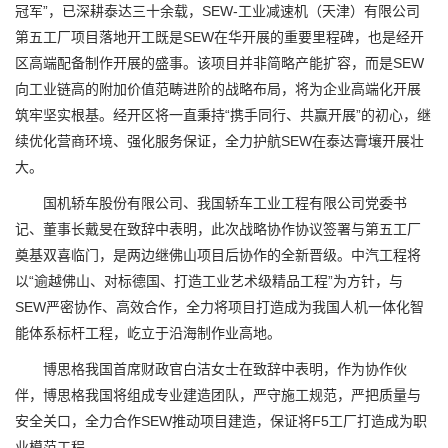
冠军”，已深耕泰达三十余载，SEW-工业减速机（天津）有限公司
第五工厂项目落地开工既是SEW在华开展的重要里程碑，也是经开
区高端配备制作开展的盛事。该项目并非简略产能扩容，而是SEW
向工业链高的附加价值范畴进阶的战略布局，将为企业高端化开展
筑牢坚实根基。经开区将一直秉持“携手同行、共赢开展”的初心，继
续优化营商环境、强化服务保证，全力护航SEW在泰达膏壤开展壮
大。
国机轿车股份有限公司、我国轿车工业工程有限公司党委书
记、董事长戴旻在致辞中表明，此次战略协作协议签署与第五工厂
奠基双喜临门，是两边继佛山项目后协作的全新晋级。中汽工程将
以“逾越佛山、对标德国、打造工业艺术级精品工程”为方针，与
SEW严密协作、高效合作，全力将项目打造成为我国人机一体化智
能体系标杆工程，屹立于沿海制作业高地。
博思格我国首席财政官白洁女士在致辞中表明，作为协作伙
伴，博思格我国将组成专业建造团队，严守施工规范，严把质量与
安全关口，全力合作SEW推动项目建造，保证将F5工厂打造成为职
业模范工程。