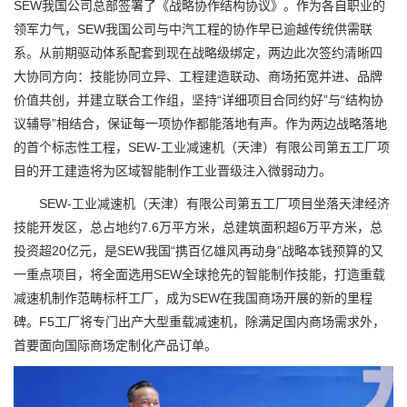
SEW我国公司总部签署了《战略协作结构协议》。作为各自职业的
领军力气，SEW我国公司与中汽工程的协作早已逾越传统供需联
系。从前期驱动体系配套到现在战略级绑定，两边此次签约清晰四
大协同方向：技能协同立异、工程建造联动、商场拓宽并进、品牌
价值共创，并建立联合工作组，坚持“详细项目合同约好”与“结构协
议辅导”相结合，保证每一项协作都能落地有声。作为两边战略落地
的首个标志性工程，SEW-工业减速机（天津）有限公司第五工厂项
目的开工建造将为区域智能制作工业晋级注入微弱动力。
SEW-工业减速机（天津）有限公司第五工厂项目坐落天津经济
技能开发区，总占地约7.6万平方米，总建筑面积超6万平方米，总
投资超20亿元，是SEW我国“携百亿雄风再动身”战略本钱预算的又
一重点项目，将全面选用SEW全球抢先的智能制作技能，打造重载
减速机制作范畴标杆工厂，成为SEW在我国商场开展的新的里程
碑。F5工厂将专门出产大型重载减速机，除满足国内商场需求外，
首要面向国际商场定制化产品订单。