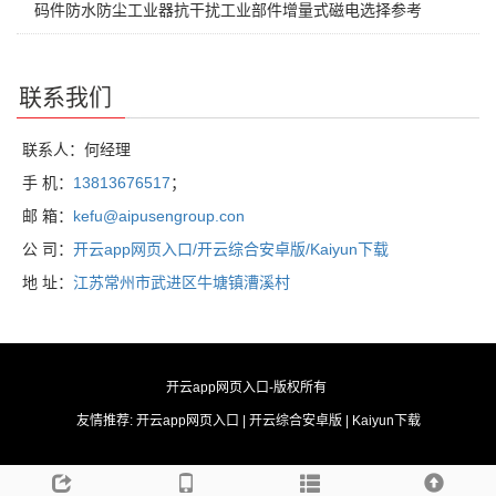
码件防水防尘工业器抗干扰工业部件增量式磁电选择参考
联系我们
联系人：何经理
手 机：
13813676517
；
邮 箱：
kefu@aipusengroup.con
公 司：
开云app网页入口/开云综合安卓版/Kaiyun下载
地 址：
江苏常州市武进区牛塘镇漕溪村
开云app网页入口
-版权所有
友情推荐:
开云app网页入口
|
开云综合安卓版
|
Kaiyun下载