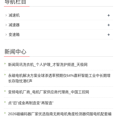
导航栏目
+
减速机
+
减速器
+
变速箱
新闻中心
新闻简讯洗衣机_个人护理_才智洗护频道_天极网
永磁电机解决方案全球渗透率预期仅64%嘉轩智能工业中长期增
长存隐忧港E声
变频电机厂商_电机厂家供应商代理商_中国工控网
点“旧”成金再制造变“再智造”
2026磁编码器厂家优选指南无刷电机角度检测器伺服电机配套编