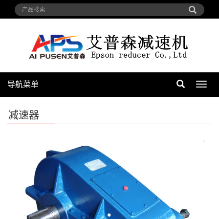
导航菜单
导
航
菜
减速器
单